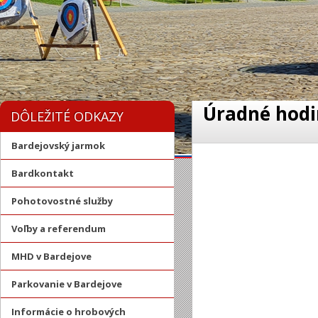
Úradné hodi
DÔLEŽITÉ ODKAZY
Bardejovský jarmok
Bardkontakt
Pohotovostné služby
Voľby a referendum
MHD v Bardejove
Parkovanie v Bardejove
Informácie o hrobových