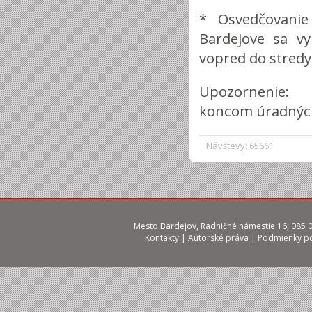
* Osvedčovani
Bardejove sa vy
vopred do stredy 
Upozornenie: 
koncom úradnýc
Návštevy: 65661
Mesto Bardejov, Radničné námestie 16, 085 01
Kontakty
|
Autorské práva
|
Podmienky po