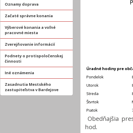
P
Oznamy doprava
Začaté správne konania
Výberové konania a voľné
pracovné miesta
Zverejňovanie informácií
Podnety o protispoločenskej
činnosti
Úradné hodiny pre obč
Iné oznámenia
Pondelok
Zasadnutia Mestského
Utorok
zastupiteľstva v Bardejove
Streda
Štvrtok
Piatok
Obedňajšia pres
hod.