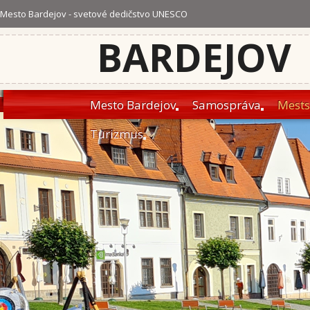
Mesto Bardejov - svetové dedičstvo UNESCO
BARDEJOV
Mesto Bardejov
Samospráva
Mests
Turizmus