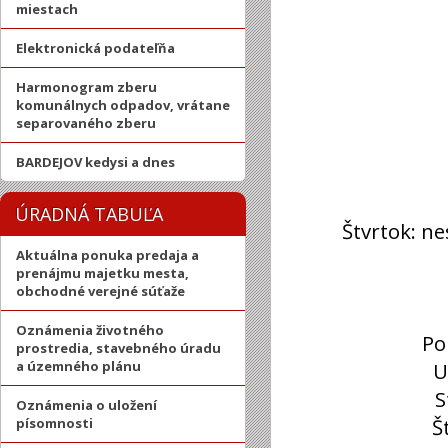
miestach
Elektronická podateľňa
Harmonogram zberu
komunálnych odpadov, vrátane
separovaného zberu
BARDEJOV kedysi a dnes
ÚRADNÁ TABUĽA
Štvrtok:
ne
Aktuálna ponuka predaja a
prenájmu majetku mesta,
obchodné verejné súťaže
Oznámenia životného
Po
prostredia, stavebného úradu
a územného plánu
U
S
Oznámenia o uložení
Š
písomnosti